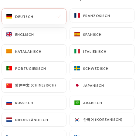
DE
MENÜ
FRANZÖSISCH
FRANZÖSISCH
DEUTSCH
DEUTSCH
ENGLISCH
ENGLISCH
SPANISCH
SPANISCH
KATALANISCH
KATALANISCH
ITALIENISCH
ITALIENISCH
/
START
KONTAKT
Kontakt
PORTUGIESISCH
PORTUGIESISCH
SCHWEDISCH
SCHWEDISCH
简体中文 (CHINESISCH)
简体中文 (CHINESISCH)
JAPANISCH
JAPANISCH
RUSSISCH
RUSSISCH
ARABISCH
ARABISCH
한국어 (KOREANISCH)
한국어 (KOREANISCH)
NIEDERLÄNDISCH
NIEDERLÄNDISCH
Un Deux Trois