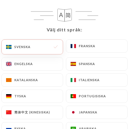
50 OMDÖME
RESTAURANT FRANÇAIS
1 Place Neuve Saint-Jean
Välj ditt språk:
Välj ditt språk:
69005 Lyon France
FRANSKA
FRANSKA
SVENSKA
SVENSKA
ENGELSKA
ENGELSKA
SPANSKA
SPANSKA
KATALANSKA
KATALANSKA
ITALIENSKA
ITALIENSKA
TYSKA
TYSKA
PORTUGISISKA
PORTUGISISKA
简体中文 (KINESISKA)
简体中文 (KINESISKA)
JAPANSKA
JAPANSKA
Vilka är vi?
RYSKA
RYSKA
ARABISKA
ARABISKA