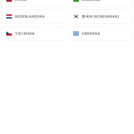
한국어 (KOREANSKA)
한국어 (KOREANSKA)
NEDERLÄNDSKA
NEDERLÄNDSKA
Découvrez une expérience
gastronomique authentique au cœur de
TJECKISKA
TJECKISKA
GREKISKA
GREKISKA
Lyon.
Notre chef passionné crée des plats
français classiques avec une touche
moderne, mettant en valeur les
meilleurs ingrédients locaux.
Que ce soit pour un déjeuner rapide ou
un dîner romantique, notre ambiance
chaleureuse et notre service
attentionné vous promettent une
soirée inoubliable.