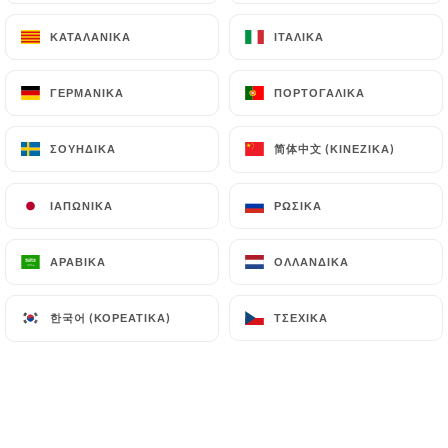
https://restaurantundeuxtrois.fr
can file a
ΚΑΤΑΛΑΝΙΚΆ
ΚΑΤΑΛΑΝΙΚΆ
ΙΤΑΛΙΚΆ
ΙΤΑΛΙΚΆ
complaint with the supervisory authorities, and in
particular the CNIL
ΓΕΡΜΑΝΙΚΆ
ΓΕΡΜΑΝΙΚΆ
ΠΟΡΤΟΓΑΛΙΚΆ
ΠΟΡΤΟΓΑΛΙΚΆ
(
https://www.cnil.fr/fr/plaintes
).
简体中文 (ΚΙΝΈΖΙΚΑ)
简体中文 (ΚΙΝΈΖΙΚΑ)
ΣΟΥΗΔΙΚΆ
ΣΟΥΗΔΙΚΆ
7.4 Non-communication of personal data
https://restaurantundeuxtrois.fr
refrains from
processing, hosting or transferring the Information
ΙΑΠΩΝΙΚΆ
ΙΑΠΩΝΙΚΆ
ΡΩΣΙΚΆ
ΡΩΣΙΚΆ
collected about its Customers to a country located
outside the European Union or recognized as "not
ΑΡΑΒΙΚΆ
ΑΡΑΒΙΚΆ
ΟΛΛΑΝΔΙΚΆ
ΟΛΛΑΝΔΙΚΆ
adequate" by the European Commission without
informing the customer beforehand. However,
한국어 (ΚΟΡΕΆΤΙΚΑ)
한국어 (ΚΟΡΕΆΤΙΚΑ)
ΤΣΈΧΙΚΑ
ΤΣΈΧΙΚΑ
https://restaurantundeuxtrois.fr
remains free
to choose its technical and commercial
subcontractors on the condition that they present
sufficient guarantees with regard to the
requirements of the General Data Protection